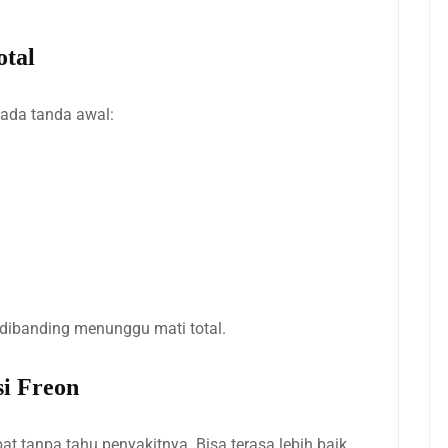
otal
 ada tanda awal:
 dibanding menunggu mati total.
si Freon
at tanpa tahu penyakitnya. Bisa terasa lebih baik