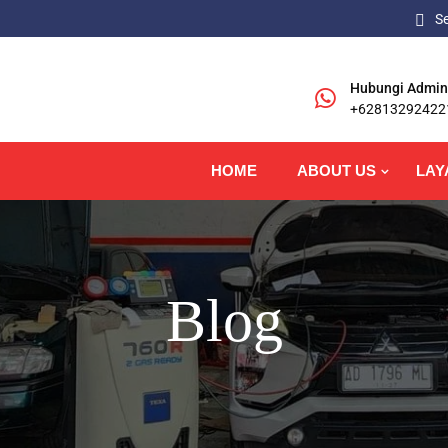
S
Hubungi Admin
+62813292422
HOME
ABOUT US
LAY
Blog