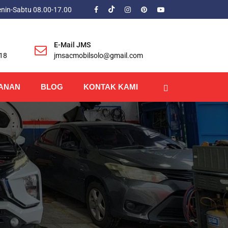
enin-Sabtu 08.00-17.00
E-Mail JMS
18
jmsacmobilsolo@gmail.com
ANAN
BLOG
KONTAK KAMI