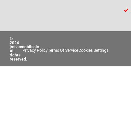
©
2024
jmsacmobilsolo.
Privacy Policy
Terms Of Service
Cookies Settings
All
rights
reserved.