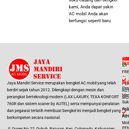
suku cadang dari bengkel
kami, Anda dapat yakin
AC mobil Anda akan
berfungsi seperti baru.
LO
LA
KO
JA
BU
ISI
FR
BL
Jaya Mandiri Service merupakan bengkel AC mobil yang telah
PE
Pen
berdiri sejak tahun 2012. Dilengkapi dengan mesin dan
RUT
Me
perangkat berteknologi modern (LAX LAXURY, TEXA KONFORT
MO
Suk
760R dan sistem scaner by AUTEL) serta mempunyai peralatan
Asl
FL
dan pegawai terlatih membuat bengkel ini menjadi bengkel yang
Per
AC 
berkompeten secara nasional.
Mob
PE
Jl. Duren No.22, Dukuh, Baturan, Kec. Colomadu, Kabupaten