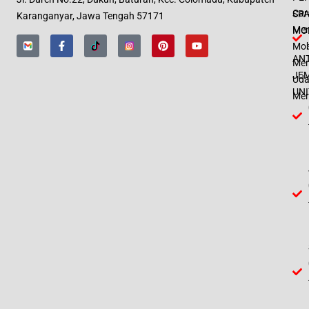
Car
SPA
Karanganyar, Jawa Tengah 57171
Men
MO
Mob
AN
Men
JE
Uda
UNI
Mer