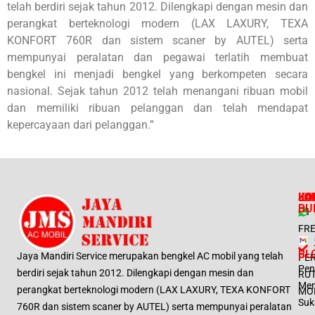
telah berdiri sejak tahun 2012. Dilengkapi dengan mesin dan
perangkat berteknologi modern (LAX LAXURY, TEXA
KONFORT 760R dan sistem scaner by AUTEL) serta
mempunyai peralatan dan pegawai terlatih membuat
bengkel ini menjadi bengkel yang berkompeten secara
nasional. Sejak tahun 2012 telah menangani ribuan mobil
dan memiliki ribuan pelanggan dan telah mendapat
kepercayaan dari pelanggan.”
LO
LA
KO
JA
BU
ISI
FR
BL
Jaya Mandiri Service merupakan bengkel AC mobil yang telah
PE
Pen
berdiri sejak tahun 2012. Dilengkapi dengan mesin dan
RUT
Me
perangkat berteknologi modern (LAX LAXURY, TEXA KONFORT
MO
Suk
760R dan sistem scaner by AUTEL) serta mempunyai peralatan