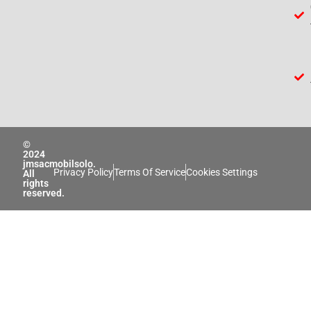
©
2024
jmsacmobilsolo.
Privacy Policy
Terms Of Service
Cookies Settings
All
rights
reserved.