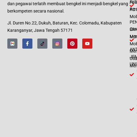
Asl
FL
dan pegawai terlatih membuat bengkel ini menjadi bengkel yang
Per
AC 
berkompeten secara nasional.
Mob
PE
Jl. Duren No.22, Dukuh, Baturan, Kec. Colomadu, Kabupaten
Car
SPA
Karanganyar, Jawa Tengah 57171
Men
MO
Mob
AN
Men
JE
Uda
UNI
Mer