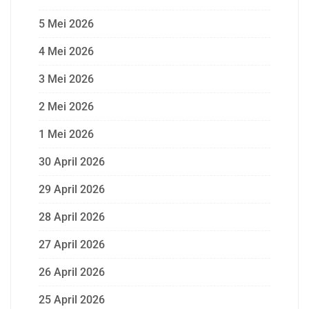
5 Mei 2026
4 Mei 2026
3 Mei 2026
2 Mei 2026
1 Mei 2026
30 April 2026
29 April 2026
28 April 2026
27 April 2026
26 April 2026
25 April 2026