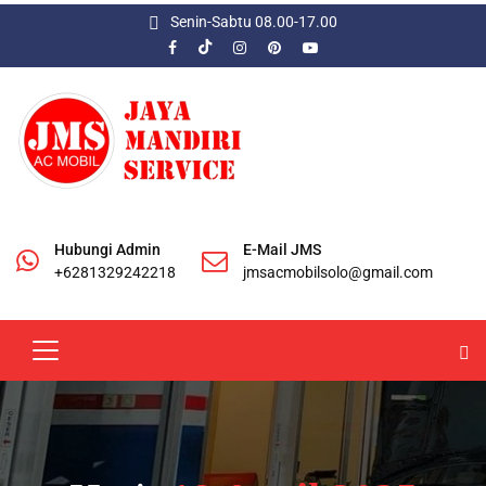
Senin-Sabtu 08.00-17.00
Hubungi Admin
E-Mail JMS
+6281329242218
jmsacmobilsolo@gmail.com