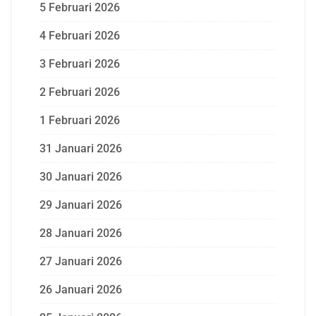
5 Februari 2026
4 Februari 2026
3 Februari 2026
2 Februari 2026
1 Februari 2026
31 Januari 2026
30 Januari 2026
29 Januari 2026
28 Januari 2026
27 Januari 2026
26 Januari 2026