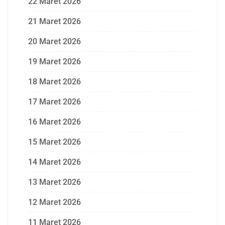
22 Maret 2026
21 Maret 2026
20 Maret 2026
19 Maret 2026
18 Maret 2026
17 Maret 2026
16 Maret 2026
15 Maret 2026
14 Maret 2026
13 Maret 2026
12 Maret 2026
11 Maret 2026