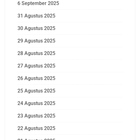
6 September 2025
31 Agustus 2025
30 Agustus 2025
29 Agustus 2025
28 Agustus 2025
27 Agustus 2025
26 Agustus 2025
25 Agustus 2025
24 Agustus 2025
23 Agustus 2025
22 Agustus 2025