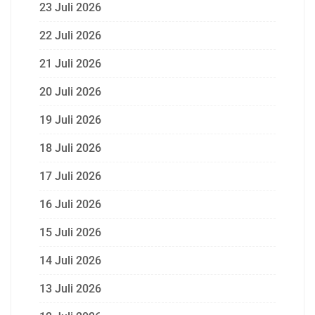
23 Juli 2026
22 Juli 2026
21 Juli 2026
20 Juli 2026
19 Juli 2026
18 Juli 2026
17 Juli 2026
16 Juli 2026
15 Juli 2026
14 Juli 2026
13 Juli 2026