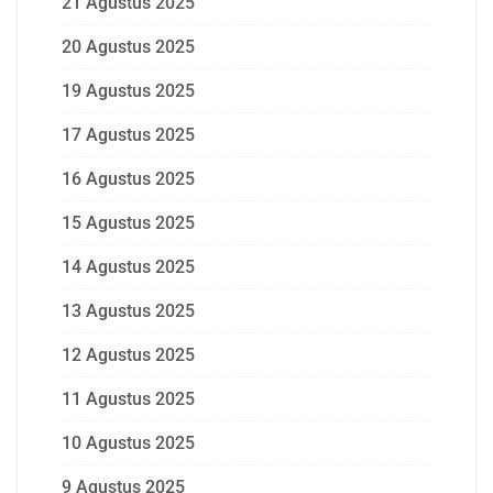
21 Agustus 2025
20 Agustus 2025
19 Agustus 2025
17 Agustus 2025
16 Agustus 2025
15 Agustus 2025
14 Agustus 2025
13 Agustus 2025
12 Agustus 2025
11 Agustus 2025
10 Agustus 2025
9 Agustus 2025