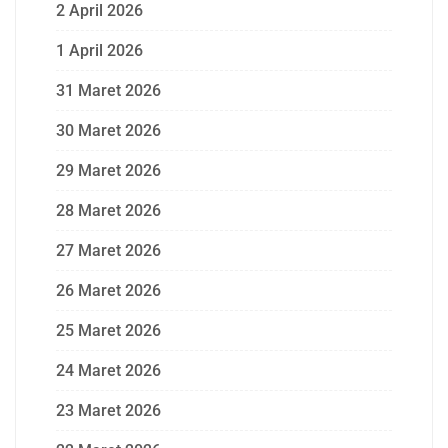
2 April 2026
1 April 2026
31 Maret 2026
30 Maret 2026
29 Maret 2026
28 Maret 2026
27 Maret 2026
26 Maret 2026
25 Maret 2026
24 Maret 2026
23 Maret 2026