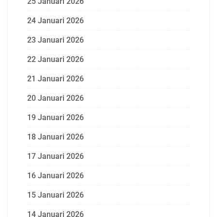
25 Januari 2026
24 Januari 2026
23 Januari 2026
22 Januari 2026
21 Januari 2026
20 Januari 2026
19 Januari 2026
18 Januari 2026
17 Januari 2026
16 Januari 2026
15 Januari 2026
14 Januari 2026