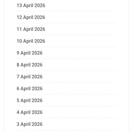
13 April 2026
12 April 2026
11 April 2026
10 April 2026
9 April 2026
8 April 2026
7 April 2026
6 April 2026
5 April 2026
4 April 2026
3 April 2026