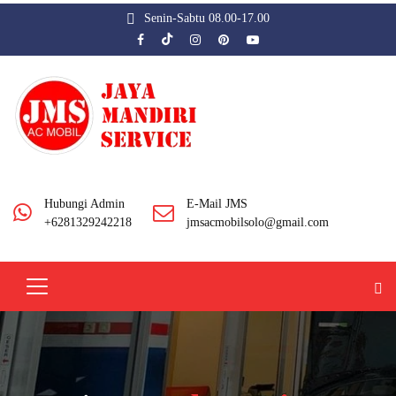
Senin-Sabtu 08.00-17.00
Hubungi Admin
E-Mail JMS
+6281329242218
jmsacmobilsolo@gmail.com