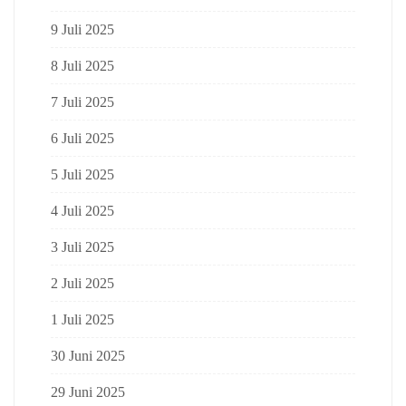
9 Juli 2025
8 Juli 2025
7 Juli 2025
6 Juli 2025
5 Juli 2025
4 Juli 2025
3 Juli 2025
2 Juli 2025
1 Juli 2025
30 Juni 2025
29 Juni 2025