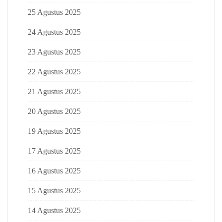
25 Agustus 2025
24 Agustus 2025
23 Agustus 2025
22 Agustus 2025
21 Agustus 2025
20 Agustus 2025
19 Agustus 2025
17 Agustus 2025
16 Agustus 2025
15 Agustus 2025
14 Agustus 2025