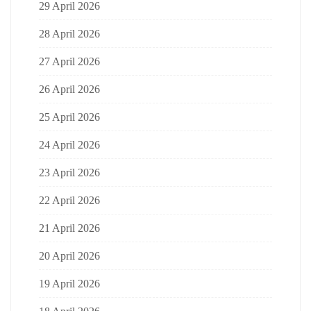
29 April 2026
28 April 2026
27 April 2026
26 April 2026
25 April 2026
24 April 2026
23 April 2026
22 April 2026
21 April 2026
20 April 2026
19 April 2026