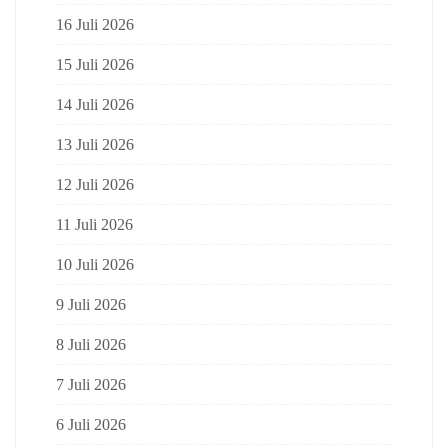
16 Juli 2026
15 Juli 2026
14 Juli 2026
13 Juli 2026
12 Juli 2026
11 Juli 2026
10 Juli 2026
9 Juli 2026
8 Juli 2026
7 Juli 2026
6 Juli 2026