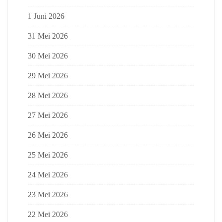
1 Juni 2026
31 Mei 2026
30 Mei 2026
29 Mei 2026
28 Mei 2026
27 Mei 2026
26 Mei 2026
25 Mei 2026
24 Mei 2026
23 Mei 2026
22 Mei 2026