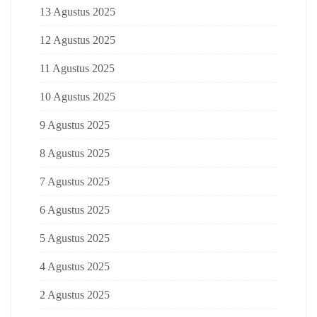
13 Agustus 2025
12 Agustus 2025
11 Agustus 2025
10 Agustus 2025
9 Agustus 2025
8 Agustus 2025
7 Agustus 2025
6 Agustus 2025
5 Agustus 2025
4 Agustus 2025
2 Agustus 2025