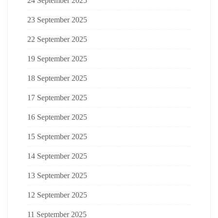
24 September 2025
23 September 2025
22 September 2025
19 September 2025
18 September 2025
17 September 2025
16 September 2025
15 September 2025
14 September 2025
13 September 2025
12 September 2025
11 September 2025