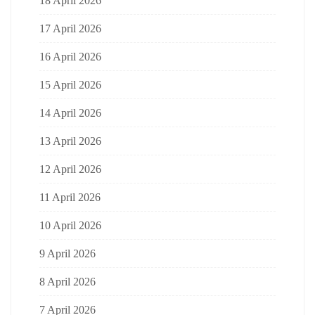
18 April 2026
17 April 2026
16 April 2026
15 April 2026
14 April 2026
13 April 2026
12 April 2026
11 April 2026
10 April 2026
9 April 2026
8 April 2026
7 April 2026