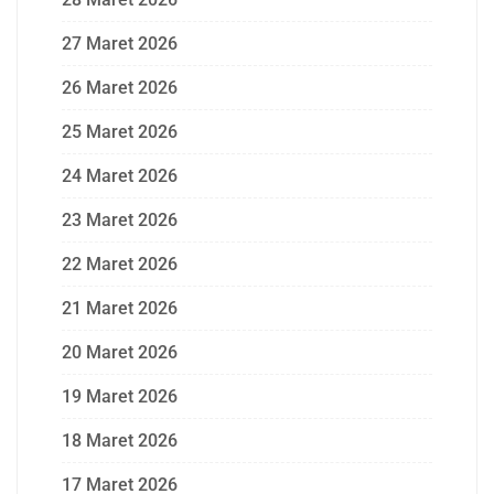
27 Maret 2026
26 Maret 2026
25 Maret 2026
24 Maret 2026
23 Maret 2026
22 Maret 2026
21 Maret 2026
20 Maret 2026
19 Maret 2026
18 Maret 2026
17 Maret 2026