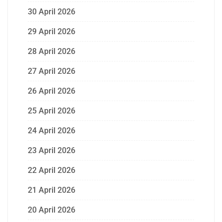
30 April 2026
29 April 2026
28 April 2026
27 April 2026
26 April 2026
25 April 2026
24 April 2026
23 April 2026
22 April 2026
21 April 2026
20 April 2026