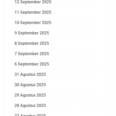
12 September 2025
11 September 2025
10 September 2025
9 September 2025
8 September 2025
7 September 2025
6 September 2025
31 Agustus 2025
30 Agustus 2025
29 Agustus 2025
28 Agustus 2025
27 Agustus 2025