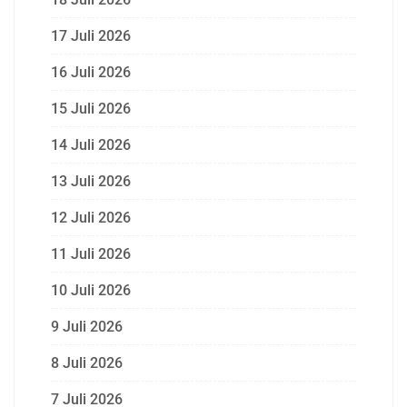
17 Juli 2026
16 Juli 2026
15 Juli 2026
14 Juli 2026
13 Juli 2026
12 Juli 2026
11 Juli 2026
10 Juli 2026
9 Juli 2026
8 Juli 2026
7 Juli 2026