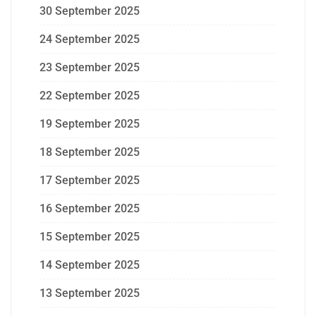
30 September 2025
24 September 2025
23 September 2025
22 September 2025
19 September 2025
18 September 2025
17 September 2025
16 September 2025
15 September 2025
14 September 2025
13 September 2025