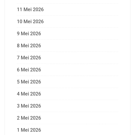
11 Mei 2026
10 Mei 2026
9 Mei 2026
8 Mei 2026
7 Mei 2026
6 Mei 2026
5 Mei 2026
4 Mei 2026
3 Mei 2026
2 Mei 2026
1 Mei 2026