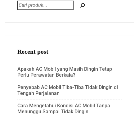
Recent post
Apakah AC Mobil yang Masih Dingin Tetap
Perlu Perawatan Berkala?
Penyebab AC Mobil Tiba-Tiba Tidak Dingin di
Tengah Perjalanan
Cara Mengetahui Kondisi AC Mobil Tanpa
Menunggu Sampai Tidak Dingin