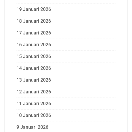
19 Januari 2026
18 Januari 2026
17 Januari 2026
16 Januari 2026
15 Januari 2026
14 Januari 2026
13 Januari 2026
12 Januari 2026
11 Januari 2026
10 Januari 2026
9 Januari 2026