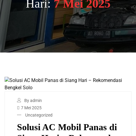
Hari:
7 Mei 2025
By admin
7 Mei 2025
Uncategorized
Solusi AC Mobil Panas di