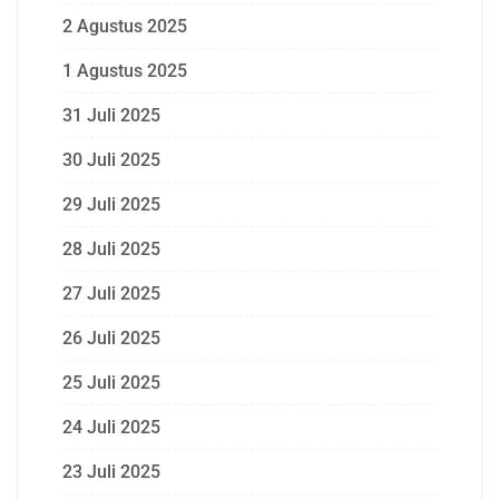
2 Agustus 2025
1 Agustus 2025
31 Juli 2025
30 Juli 2025
29 Juli 2025
28 Juli 2025
27 Juli 2025
26 Juli 2025
25 Juli 2025
24 Juli 2025
23 Juli 2025