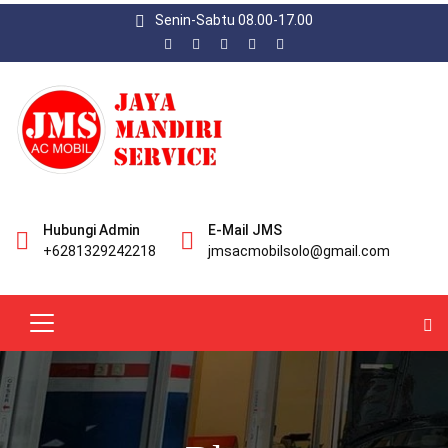
Senin-Sabtu 08.00-17.00
Hubungi Admin
E-Mail JMS
+6281329242218
jmsacmobilsolo@gmail.com