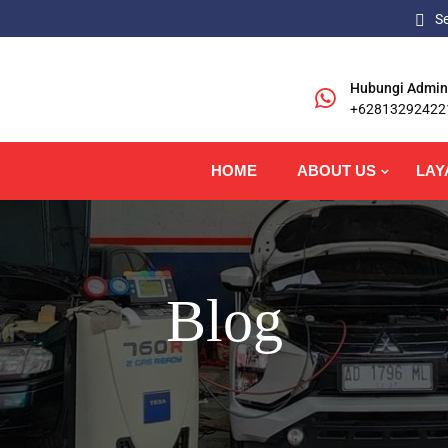
S
Hubungi Admin
+62813292422
HOME
ABOUT US
LAY
Blog