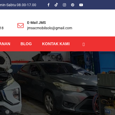
enin-Sabtu 08.00-17.00
E-Mail JMS
18
jmsacmobilsolo@gmail.com
ANAN
BLOG
KONTAK KAMI