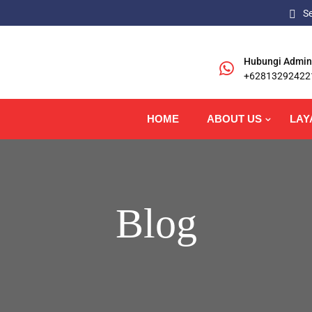
S
Hubungi Admin
+62813292422
HOME
ABOUT US
LAY
Blog