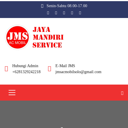
Senin-Sabtu 08.00-17.00
Hubungi Admin
E-Mail JMS
+6281329242218
jmsacmobilsolo@gmail.com