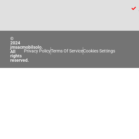
©
2024
jmsacmobilsolo.
Privacy Policy
Terms Of Service
Cookies Settings
All
rights
reserved.