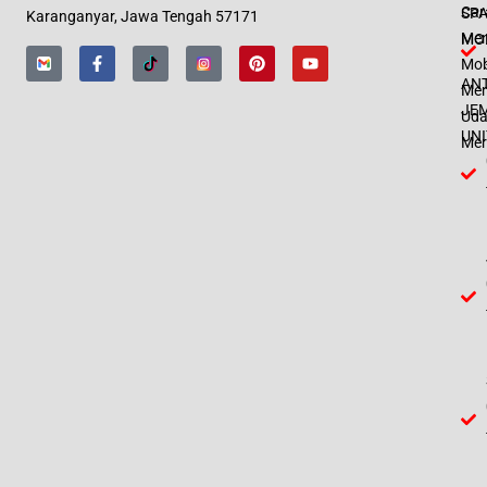
Car
SPA
Karanganyar, Jawa Tengah 57171
Men
MO
Mob
AN
Men
JE
Uda
UNI
Mer