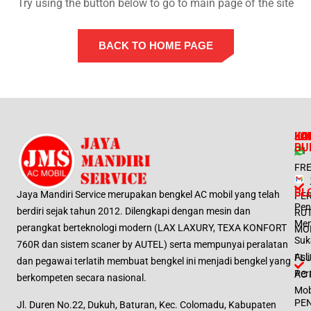
Try using the button below to go to main page of the site
BACK TO HOME PAGE
LO
LA
KO
JA
BU
ISI
FR
BL
Jaya Mandiri Service merupakan bengkel AC mobil yang telah
PE
Pen
berdiri sejak tahun 2012. Dilengkapi dengan mesin dan
RUT
Me
perangkat berteknologi modern (LAX LAXURY, TEXA KONFORT
MO
Suk
760R dan sistem scaner by AUTEL) serta mempunyai peralatan
Asl
FL
dan pegawai terlatih membuat bengkel ini menjadi bengkel yang
Per
AC 
berkompeten secara nasional.
Mob
PE
Jl. Duren No.22, Dukuh, Baturan, Kec. Colomadu, Kabupaten